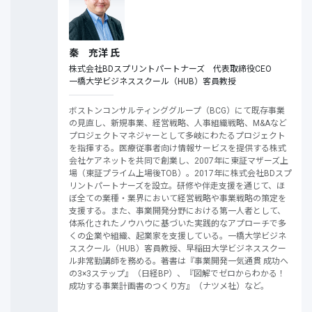
秦 充洋 氏
株式会社BDスプリントパートナーズ 代表取締役CEO
一橋大学ビジネススクール（HUB）客員教授
ボストンコンサルティンググループ（BCG）にて既存事業
の見直し、新規事業、経営戦略、人事組織戦略、M&Aなど
プロジェクトマネジャーとして多岐にわたるプロジェクト
を指揮する。医療従事者向け情報サービスを提供する株式
会社ケアネットを共同で創業し、2007年に東証マザーズ上
場（東証プライム上場後TOB）。2017年に株式会社BDスプ
リントパートナーズを設立。研修や伴走支援を通じて、ほ
ぼ全ての業種・業界において経営戦略や事業戦略の策定を
支援する。また、事業開発分野における第一人者として、
体系化されたノウハウに基づいた実践的なアプローチで多
くの企業や組織、起業家を支援している。一橋大学ビジネ
ススクール（HUB）客員教授、早稲田大学ビジネススクー
ル非常勤講師を務める。著書は『事業開発一気通貫 成功へ
の3×3ステップ』（日経BP）、『図解でゼロからわかる！
成功する事業計画書のつくり方』（ナツメ社）など。