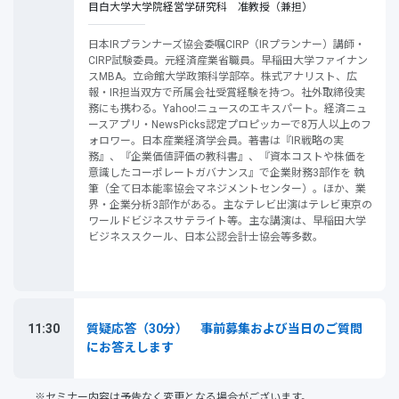
目白大学大学院経営学研究科 准教授（兼担）
日本IRプランナーズ協会委嘱CIRP（IRプランナー）講師・
CIRP試験委員。元経済産業省職員。早稲田大学ファイナン
スMBA。立命館大学政策科学部卒。株式アナリスト、広
報・IR担当双方で所属会社受賞経験を持つ。社外取締役実
務にも携わる。Yahoo!ニュースのエキスパート。経済ニュ
ースアプリ・NewsPicks認定プロピッカーで8万人以上のフ
ォロワー。日本産業経済学会員。著書は『IR戦略の実
務』、『企業価値評価の教科書』、『資本コストや株価を
意識したコーポレートガバナンス』で企業財務3部作を 執
筆（全て日本能率協会マネジメントセンター）。ほか、業
界・企業分析3部作がある。主なテレビ出演はテレビ東京の
ワールドビジネスサテライト等。主な講演は、早稲田大学
ビジネススクール、日本公認会計士協会等多数。
11:30
質疑応答（30分） 事前募集および当日のご質問
にお答えします
※セミナー内容は予告なく変更となる場合がございます。